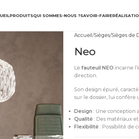
UEIL
PRODUITS
QUI SOMMES-NOUS ?
SAVOIR-FAIRE
RÉALISATI
Accueil
Sièges
Sièges de D
Neo
Le
fauteuil NEO
incarne l’
direction.
Son design épuré, caractér
sur le dossier, lui confèr
Design
: Une conception 
Qualité
: Des matériaux e
Flexibilité
: Possibilité de