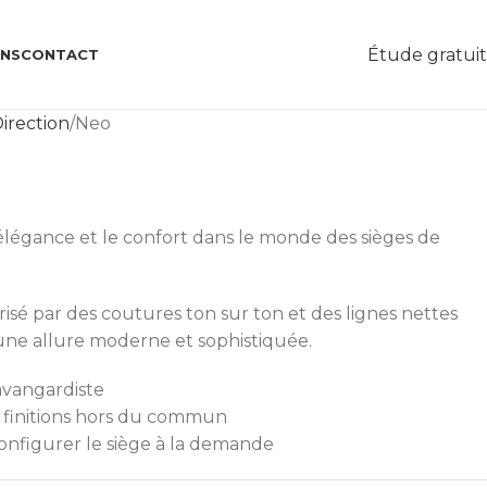
Étude gratui
ONS
CONTACT
irection
Neo
élégance et le confort dans le monde des sièges de
isé par des coutures ton sur ton et des lignes nettes
e une allure moderne et sophistiquée.
avangardiste
t finitions hors du commun
 configurer le siège à la demande