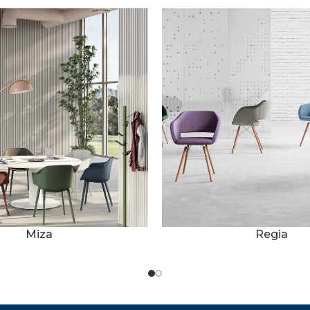
Miza
Regia