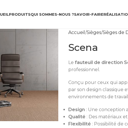
UEIL
PRODUITS
QUI SOMMES-NOUS ?
SAVOIR-FAIRE
RÉALISATI
Accueil
Sièges
Sièges de D
Scena
Le
fauteuil de direction 
professionnel.
Conçu pour ceux qui appré
par son design classique 
environnements de travail
Design
: Une conception 
Qualité
: Des matériaux e
Flexibilité
: Possibilité de