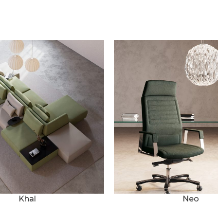
Khal
Neo