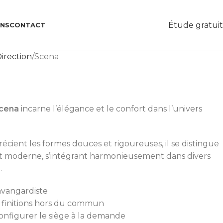
Étude gratui
ONS
CONTACT
irection
Scena
Scena
incarne l’élégance et le confort dans l’univers
cient les formes douces et rigoureuses, il se distingue
et moderne, s’intégrant harmonieusement dans divers
.
avangardiste
t finitions hors du commun
 configurer le siège à la demande